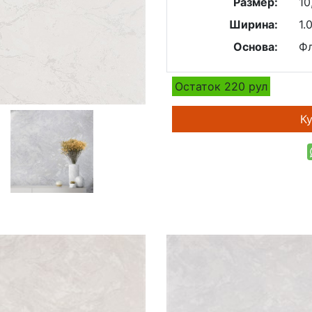
Размер:
10
Ширина:
1.
Основа:
Ф
Остаток 220 рул
Ку