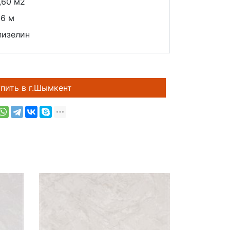
,60 м2
06 м
лизелин
пить в г.Шымкент