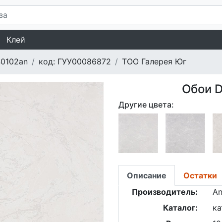
Клей
0102an
код: ГУУ00086872
ТОО Галерея Юг
Обои D
Другие цвета:
Описание
Остатки
Производитель:
An
Каталог:
ка