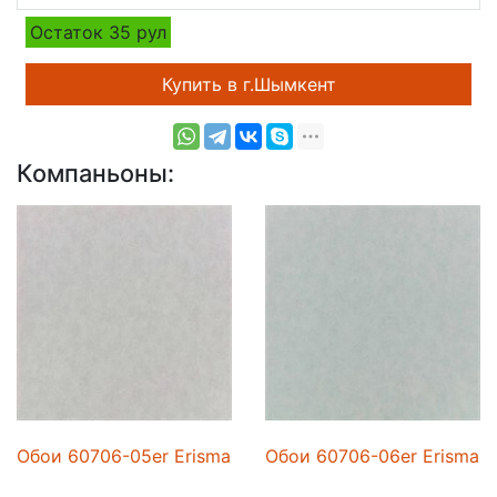
Остаток 35 рул
Купить в г.Шымкент
Компаньоны:
 rus
Обои 60706-05er Erismann rus
Обои 60706-06er Erismann