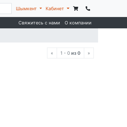
Шымкент
Кабинет
Свяжитесь с нами
О компании
«
1 - 0
из 0
»