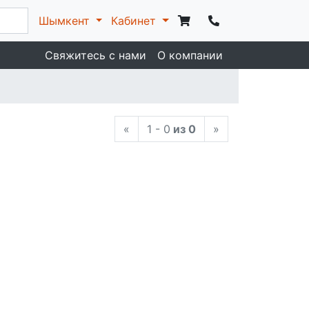
Шымкент
Кабинет
Свяжитесь с нами
О компании
«
1 - 0
из 0
»