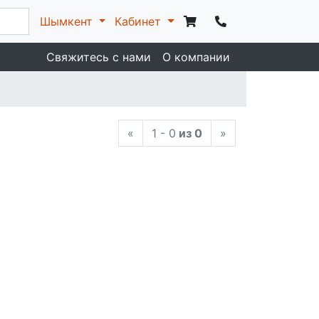
Шымкент
Кабинет
Свяжитесь с нами
О компании
«
1 - 0
из 0
»