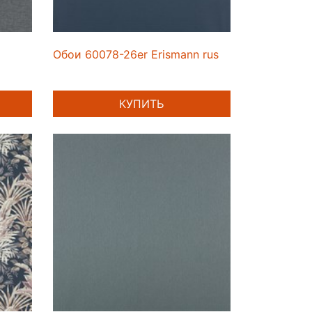
Обои 60078-26er Erismann rus
КУПИТЬ