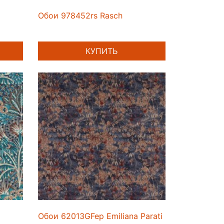
Обои 978452rs Rasch
КУПИТЬ
Обои 62013GFep Emiliana Parati