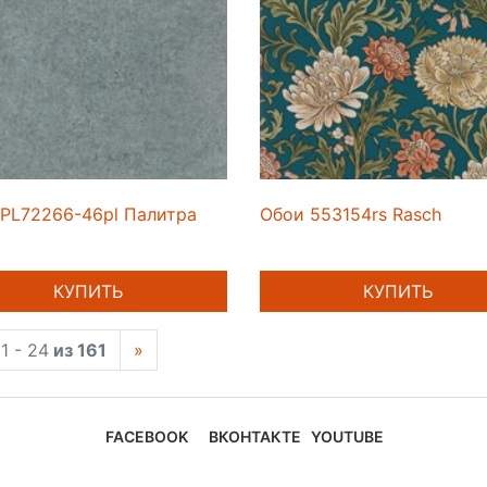
PL72266-46pl Палитра
Обои 553154rs Rasch
КУПИТЬ
КУПИТЬ
1 - 24
из 161
»
FACEBOOK
ВКОНТАКТЕ
YOUTUBE