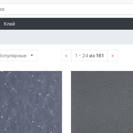
Клей
опулярные
«
1 - 24
из 161
»