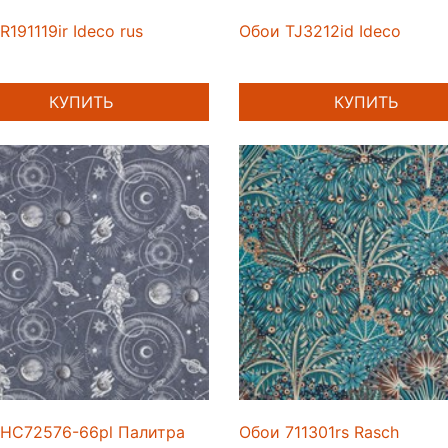
R191119ir Ideco rus
Обои TJ3212id Ideco
КУПИТЬ
КУПИТЬ
 HC72576-66pl Палитра
Обои 711301rs Rasch