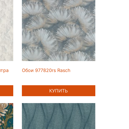
итра
Обои 977820rs Rasch
КУПИТЬ