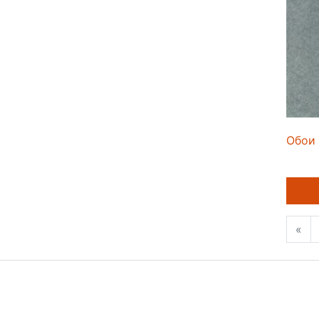
Обои 
«