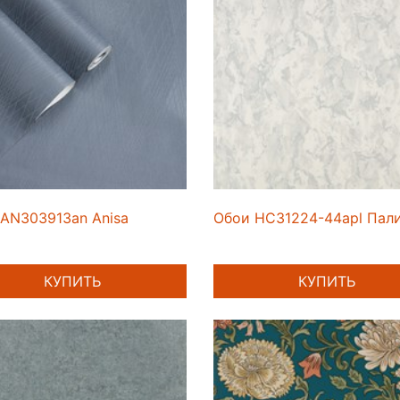
AN303913an Anisa
Обои HC31224-44apl Пал
КУПИТЬ
КУПИТЬ