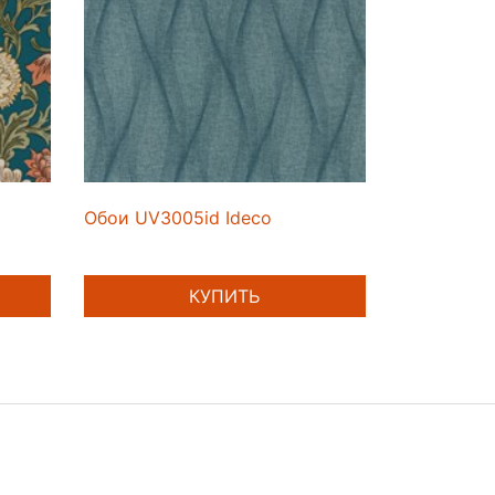
Обои UV3005id Ideco
КУПИТЬ