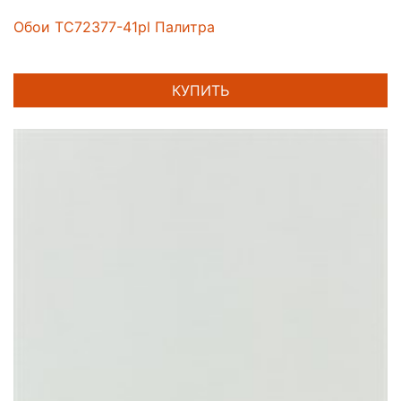
Обои TC72377-41pl Палитра
КУПИТЬ