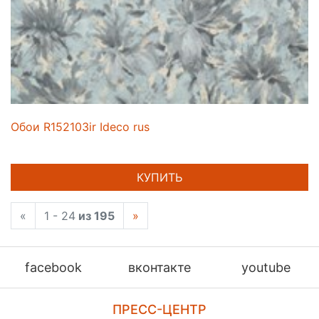
Обои R152103ir Ideco rus
КУПИТЬ
«
1 - 24
из 195
»
facebook
вконтакте
youtube
ПРЕСС-ЦЕНТР