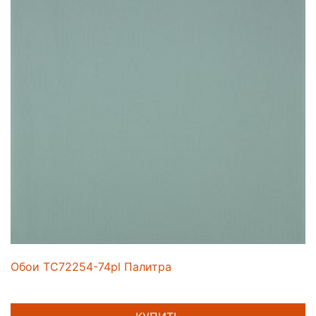
Обои TC72254-74pl Палитра