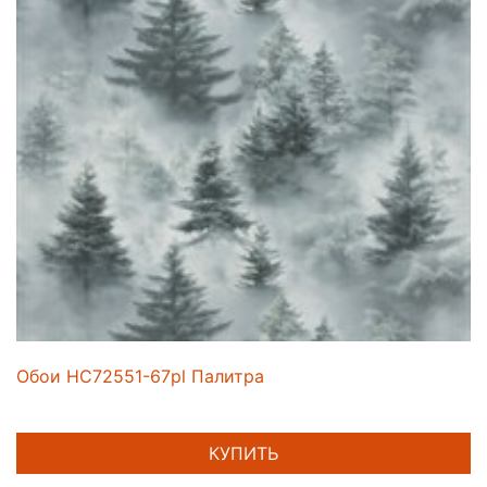
Обои HC72551-67pl Палитра
КУПИТЬ