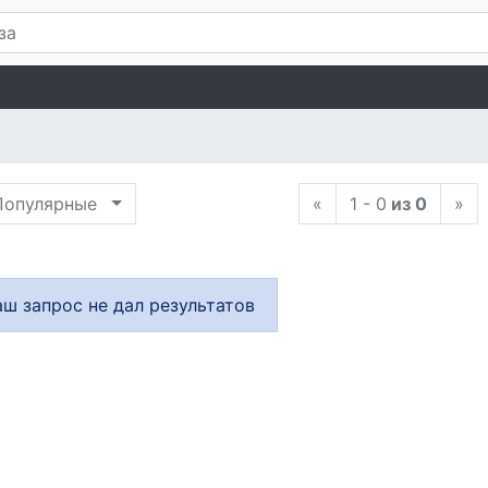
опулярные
«
1 - 0
из 0
»
аш запрос не дал результатов