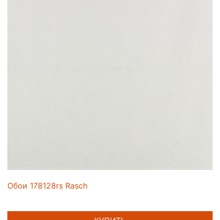
Обои 178128rs Rasch