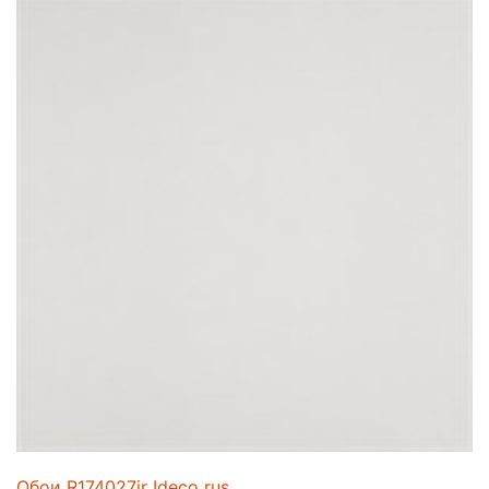
Обои R174027ir Ideco rus