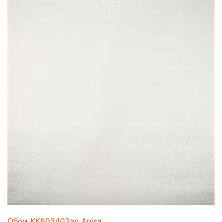
Обои KK603402an Anisa