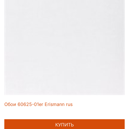
Обои 60625-01er Erismann rus
КУПИТЬ