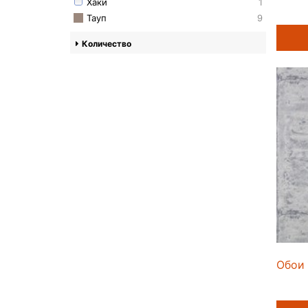
Хаки
1
Тауп
9
Количество
Обои 