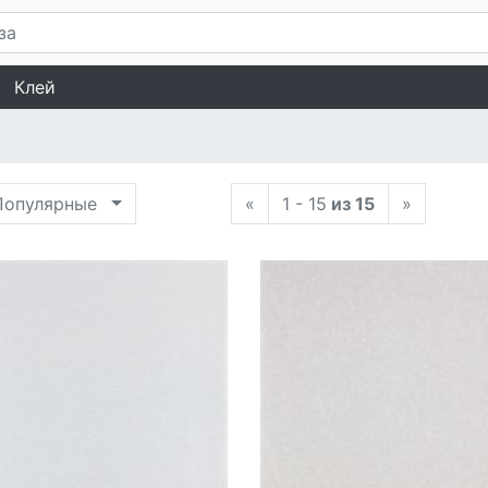
Клей
опулярные
«
1 - 15
из 15
»