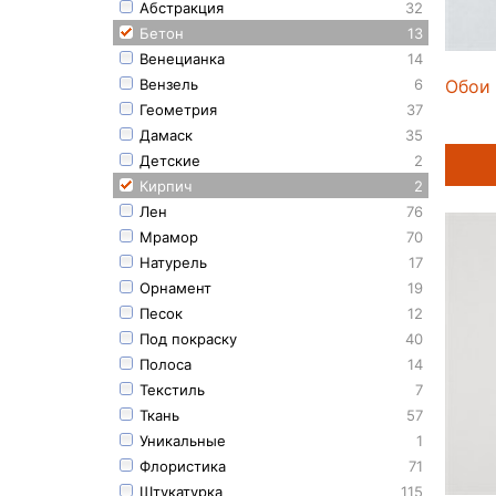
Абстракция
32
Бетон
13
Венецианка
14
Обои 
Вензель
6
Геометрия
37
Дамаск
35
Детские
2
Кирпич
2
Лен
76
Мрамор
70
Натурель
17
Орнамент
19
Песок
12
Под покраску
40
Полоса
14
Текстиль
7
Ткань
57
Уникальные
1
Флористика
71
Штукатурка
115