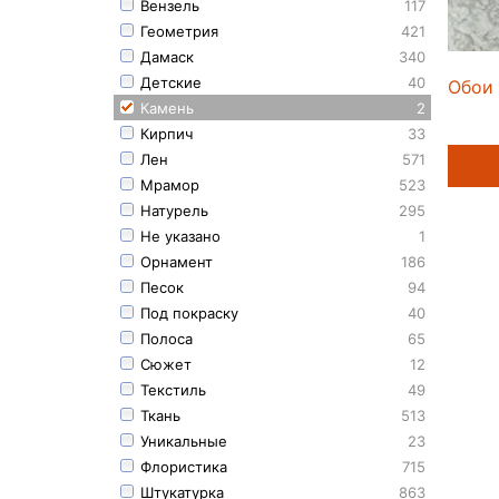
Вензель
117
Геометрия
421
Дамаск
340
Детские
40
Обои 
Камень
2
Кирпич
33
Лен
571
Мрамор
523
Натурель
295
Не указано
1
Орнамент
186
Песок
94
Под покраску
40
Полоса
65
Сюжет
12
Текстиль
49
Ткань
513
Уникальные
23
Флористика
715
Штукатурка
863