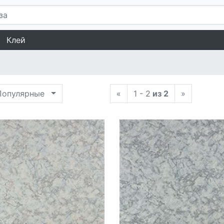
Клей
опулярные
«
1 - 2
из 2
»