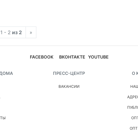
1 - 2
из 2
»
FACEBOOK
ВКОНТАКТЕ
YOUTUBE
 ДОМА
ПРЕСС-ЦЕНТР
О 
ВАКАНСИИ
НАШ
А
АДРЕ
ПУБЛ
НТЫ
ОП
ОПТ