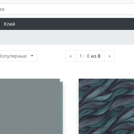
Клей
опулярные
«
1 - 8
из 8
»