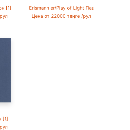
н [1]
Erismann er/Play of Light Павлин [1]
рул
Цена
от 22000 теңге
/рул
 [1]
рул