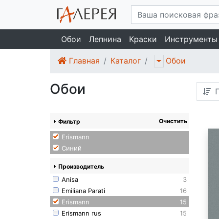
Обои
Лепнина
Краски
Инструменты
Главная
Каталог
Обои
Обои
П
Очистить
Фильтр
Erismann
Синий
Производитель
Anisa
3
Emiliana Parati
16
Erismann
15
Erismann rus
15