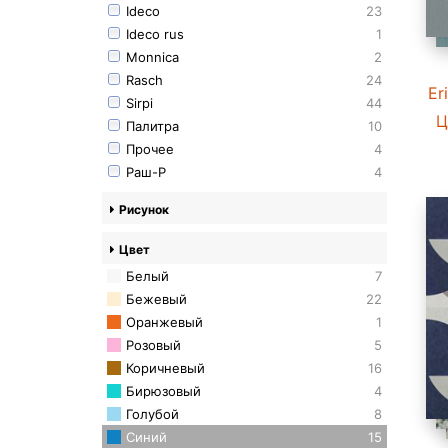
Ideco
23
Ideco rus
1
Monnica
2
Rasch
24
Er
Sirpi
44
Ц
Палитра
10
Прочее
4
Раш-Р
4
Рисунок
Цвет
Белый
7
Бежевый
22
Оранжевый
1
Розовый
5
Коричневый
16
Бирюзовый
4
Голубой
8
Синий
15