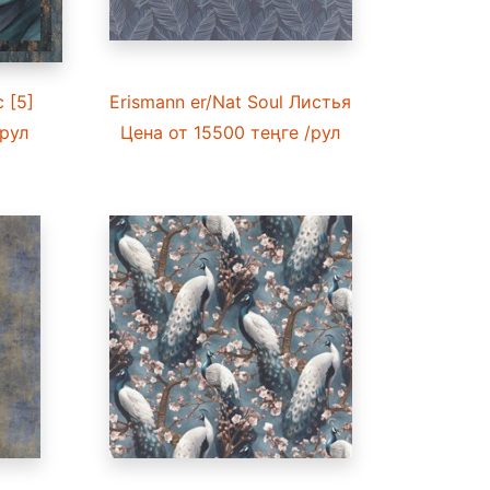
c [5]
Erismann er/Nat Soul Листья [1]
рул
Цена
от 15500 теңге
/рул