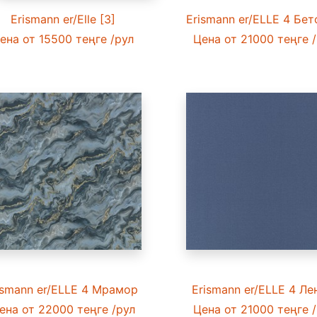
Erismann er/Elle [3]
Erismann er/ELLE 4 Бето
ена
от 15500 теңге
/рул
Цена
от 21000 теңге
/
ismann er/ELLE 4 Мрамор [1]
Erismann er/ELLE 4 Лен
ена
от 22000 теңге
/рул
Цена
от 21000 теңге
/