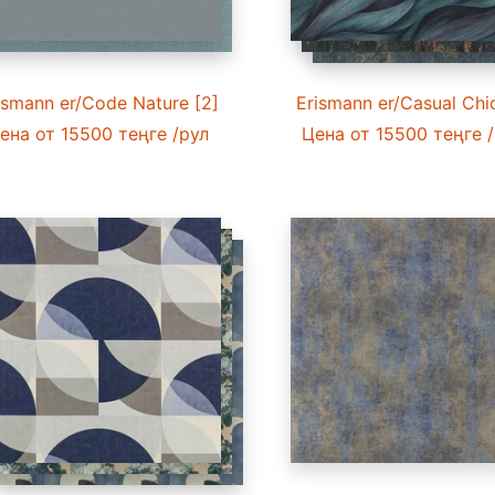
ismann er/Code Nature [2]
Erismann er/Casual Chi
ена
от 15500 теңге
/рул
Цена
от 15500 теңге
/