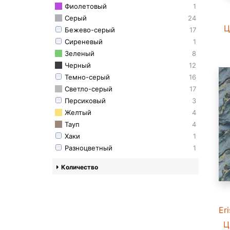
Фиолетовый
1
Серый
24
Ц
Бежево-серый
17
Сиреневый
1
Зеленый
8
Черный
12
Темно-серый
16
Светло-серый
17
Персиковый
3
Желтый
4
Тауп
4
Хаки
1
Разноцветный
1
Количество
Er
Ц