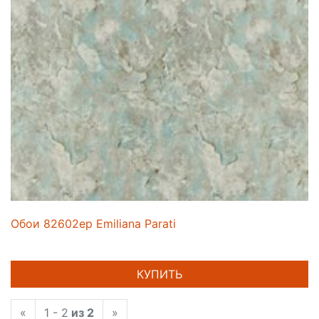
Обои 82602ep Emiliana Parati
КУПИТЬ
«
1 - 2
из 2
»