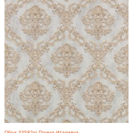
Обои 33582pi Прима Италияна