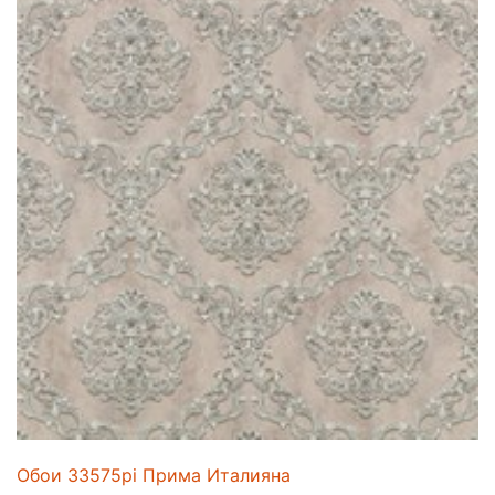
Обои 33575pi Прима Италияна