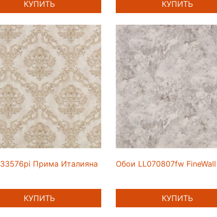
КУПИТЬ
КУПИТЬ
33576pi Прима Италияна
Обои LL070807fw FineWall
КУПИТЬ
КУПИТЬ