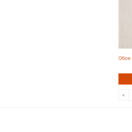
Обои 
«