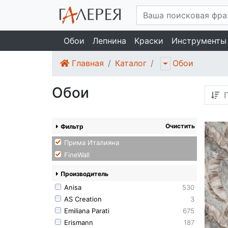
Обои
Лепнина
Краски
Инструменты
Главная
Каталог
Обои
Обои
П
Очистить
Фильтр
Прима Италияна
FineWall
Производитель
Anisa
530
AS Creation
3
Emiliana Parati
675
Erismann
187