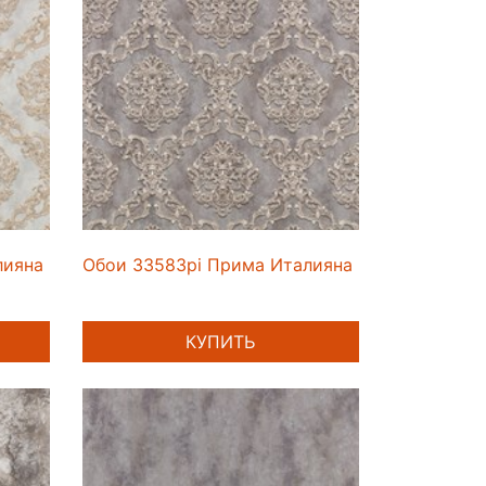
лияна
Обои 33583pi Прима Италияна
КУПИТЬ