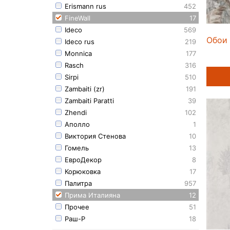
Erismann rus
452
FineWall
17
Ideco
569
Обои 
Ideco rus
219
Monnica
177
Rasch
316
Sirpi
510
Zambaiti (zr)
191
Zambaiti Paratti
39
Zhendi
102
Аполло
1
Виктория Стенова
10
Гомель
13
ЕвроДекор
8
Корюковка
17
Палитра
957
Прима Италияна
12
Прочее
51
Раш-Р
18