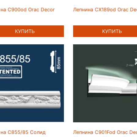
на C900od Orac Decor
Лепнина CX189od Orac De
КУПИТЬ
КУПИТЬ
ина C855/85 Солид
Лепнина C901Fod Orac De