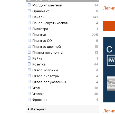
Молдинг цветной
14
Лепни
Орнамент
8
Панель
143
Панель акустическая
4
Пилястра
1
Плинтус
225
Плинтус СО
6
Плинтус цветной
15
Плитка потолочная
13
Рейка
1
Розетка
44
Ствол колонны
4
Ствол пилястры
4
Ствол полуколонны
4
Угол
18
Уголок
36
Фронтон
4
Материал
Лепн