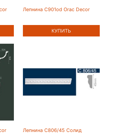
cor
Лепнина C901od Orac Decor
КУПИТЬ
cor
Лепнина C806/45 Солид