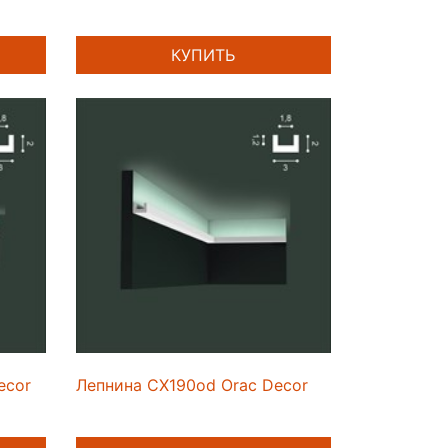
КУПИТЬ
ecor
Лепнина CX190od Orac Decor