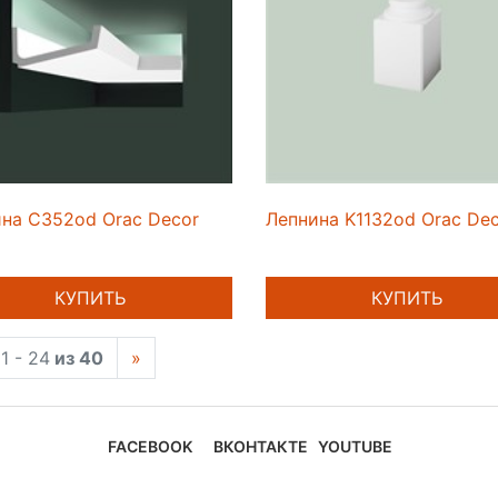
на C352od Orac Decor
Лепнина K1132od Orac De
КУПИТЬ
КУПИТЬ
1 - 24
из 40
»
FACEBOOK
ВКОНТАКТЕ
YOUTUBE