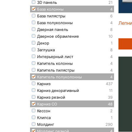
3D панель
21
База колонны
4
База пилястры
6
Лепн
База полуколонны
4
Дверная панель
8
Дверное обрамление
10
Декор
1
Заглушка
8
Интерьерный лист
4
Капитель колонны
4
Капитель пилястры
4
Капитель полуколонны
4
Карниз
437
Карниз декоративный
11
Карниз резной
39
Карниз СО
48
Кессон
2
Клипса
1
Молдинг
290
Молдинг резной
4