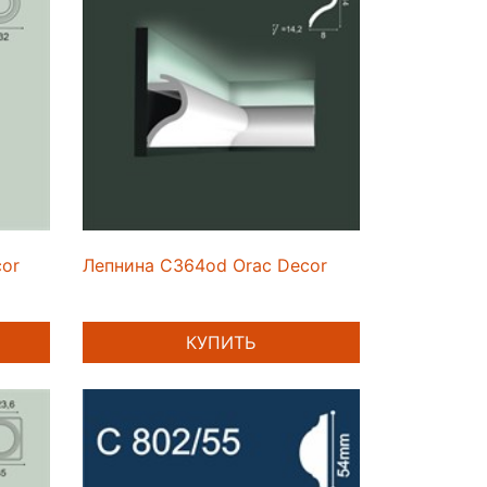
cor
Лепнина C364od Orac Decor
КУПИТЬ