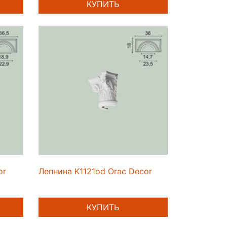
КУПИТЬ
or
Лепнина K1121od Orac Decor
КУПИТЬ