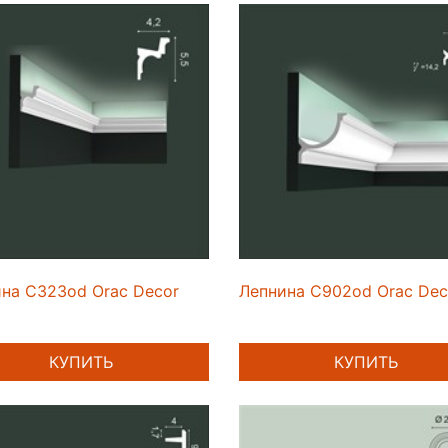
на C323od Orac Decor
Лепнина C902od Orac Dec
КУПИТЬ
КУПИТЬ