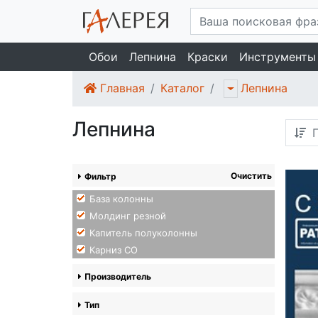
Обои
Лепнина
Краски
Инструменты
Главная
Каталог
Лепнина
Лепнина
П
Очистить
Фильтр
База колонны
Молдинг резной
Капитель полуколонны
Карниз СО
Производитель
Тип