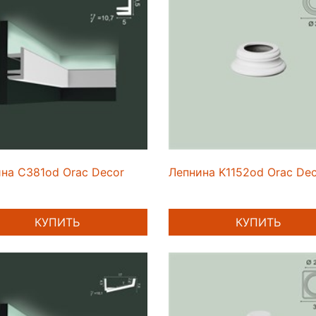
на C381od Orac Decor
Лепнина K1152od Orac De
КУПИТЬ
КУПИТЬ