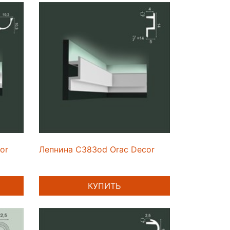
or
Лепнина C383od Orac Decor
КУПИТЬ