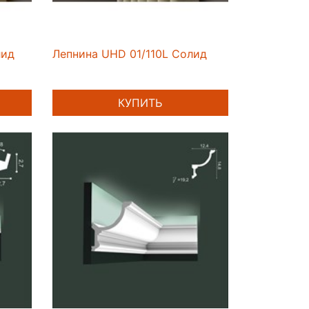
лид
Лепнина UHD 01/110L Солид
КУПИТЬ