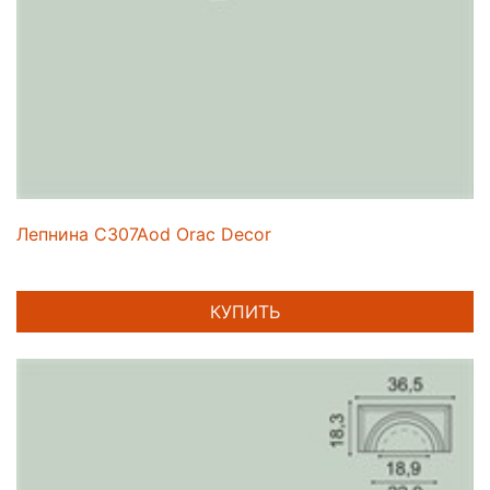
Лепнина C307Aod Orac Decor
КУПИТЬ