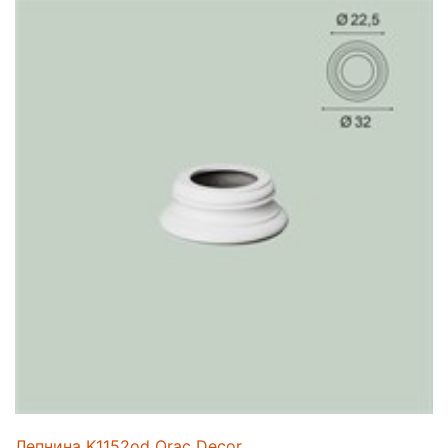
Лепнина K1152od Orac Decor