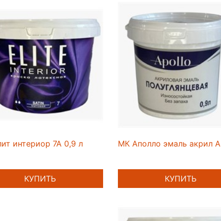
ит интериор 7А 0,9 л
МК Аполло эмаль акрил А
КУПИТЬ
КУПИТЬ