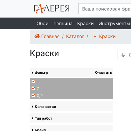
Обои
Лепнина
Краски
Инструменты
Главная
Каталог
Краски
Краски
Д
Очистить
Фильтр
1
7
0,9
Количество
Тип работ
Бренд