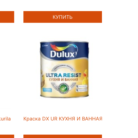
КУПИТЬ
urila
Краска DX UR КУХНЯ И ВАННАЯ матовая BC 0