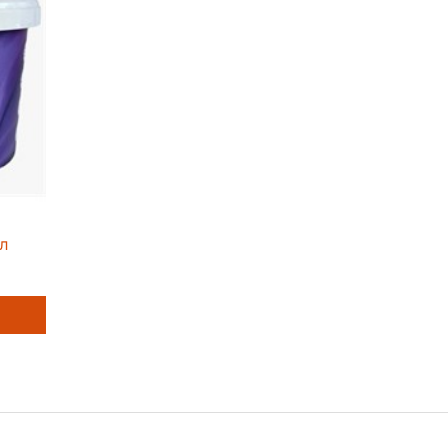
в особо устойчивая к мытью
л