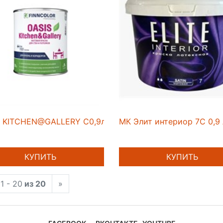
 KITCHEN@GALLERY C0,9л 7 краска для стен и потолко
МК Элит интериор 7С 0,9 
КУПИТЬ
КУПИТЬ
1 - 20
из 20
»