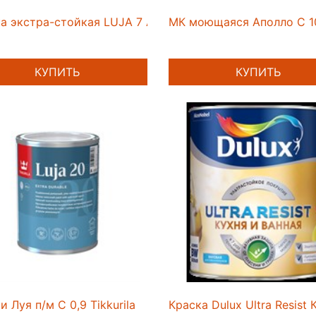
а экстра-стойкая LUJA 7 A мат 0,9л
МК моющаяся Аполло С 1
КУПИТЬ
КУПИТЬ
и Луя п/м С 0,9 Tikkurila
Краска Dulux Ultra Resist