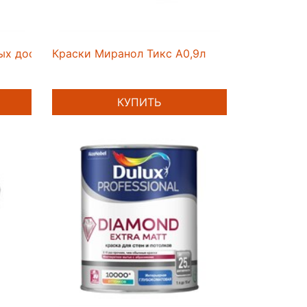
ых досок 0,9
Краски Миранол Тикс А0,9л
КУПИТЬ