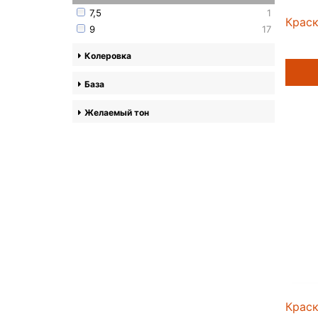
7,5
1
Краск
9
17
Колеровка
База
Желаемый тон
Краск