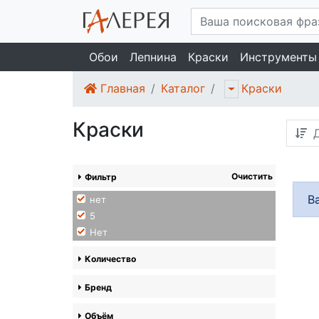
Обои
Лепнина
Краски
Инструменты
Главная
Каталог
Краски
Краски
Д
Очистить
Фильтр
В
нет
5
Нет
Количество
Бренд
Объём