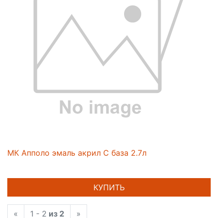
МК Апполо эмаль акрил С база 2.7л
КУПИТЬ
«
1 - 2
из 2
»