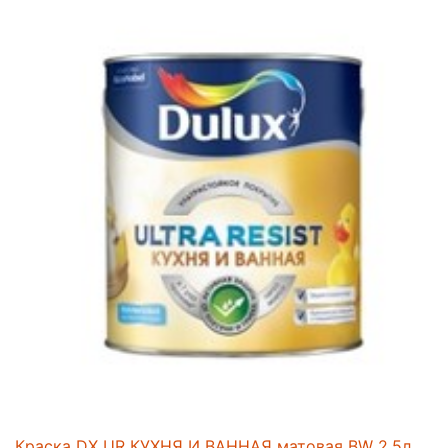
Краска DX UR КУХНЯ И ВАННАЯ матовая BW 2,5л