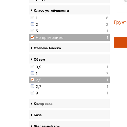
Класс устойчивости
1
8
Грунт
2
2
5
1
Не применимо
1
Степень блеска
Объём
0,9
1
1
7
2,5
1
2,7
1
9
1
Колеровка
База
Желаемый тон