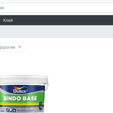
Клей
орогие