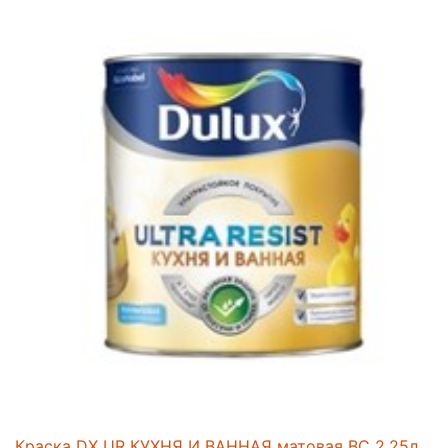
Краска DX UR КУХНЯ И ВАННАЯ матовая BC 2,25л