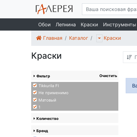
Обои
Лепнина
Краски
Инструменты
Главная
Каталог
Краски
Краски
П
Очистить
Фильтр
В
Tikkurila FI
Не применимо
Матовый
1
Количество
Бренд