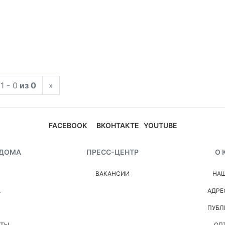
1 - 0
из 0
»
FACEBOOK
ВКОНТАКТЕ
YOUTUBE
 ДОМА
ПРЕСС-ЦЕНТР
О 
ВАКАНСИИ
НАШ
А
АДРЕ
ПУБЛ
НТЫ
ОП