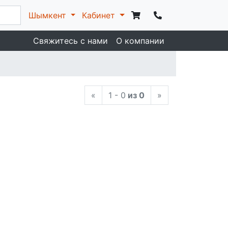
Шымкент
Кабинет
Свяжитесь с нами
О компании
«
1 - 0
из 0
»