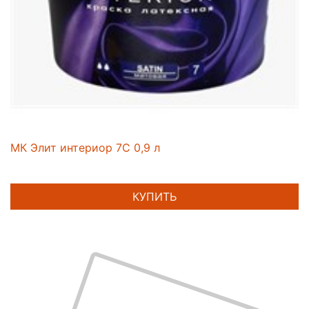
МК Элит интериор 7С 0,9 л
КУПИТЬ