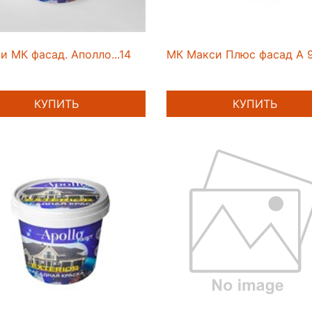
и МК фасад. Аполло...14
МК Макси Плюс фасад А 9
КУПИТЬ
КУПИТЬ