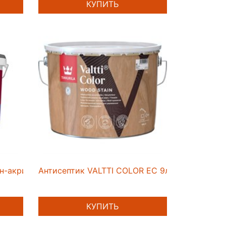
КУПИТЬ
н-акриловая фасадная мат BC 9л
Антисептик VALTTI COLOR EC 9л
КУПИТЬ