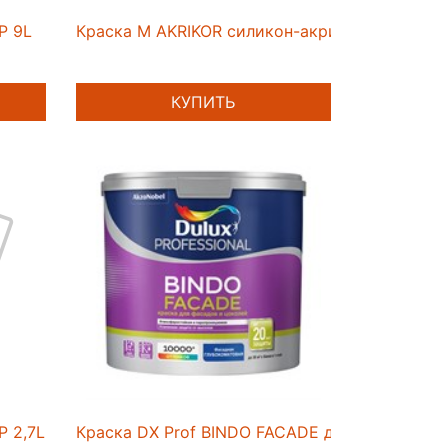
AP 9L
Краска M AKRIKOR силикон-акриловая фасадна
КУПИТЬ
P 2,7L
Краска DX Prof BINDO FACADE для фасадов и 