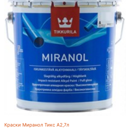
Краски Миранол Тикс А2,7л