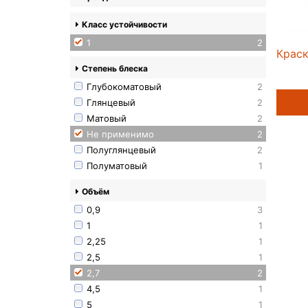
Класс устойчивости
1
2
Краск
Степень блеска
Глубокоматовый
2
Глянцевый
2
Матовый
2
Не применимо
2
Полуглянцевый
2
Полуматовый
1
Объём
0,9
3
1
1
2,25
1
2,5
1
2,7
2
4,5
1
5
1