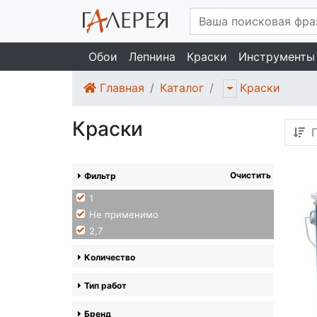
Обои
Лепнина
Краски
Инструменты
Главная
Каталог
Краски
Краски
П
Очистить
Фильтр
1
Не применимо
2,7
Количество
Тип работ
Бренд