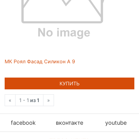
МК Роял Фасад Силикон А 9
КУПИТЬ
«
1 - 1
из 1
»
facebook
вконтакте
youtube