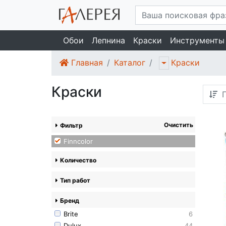
Обои
Лепнина
Краски
Инструменты
Главная
Каталог
Краски
Краски
П
Очистить
Фильтр
Finncolor
Количество
Тип работ
Бренд
Brite
6
Dulux
44