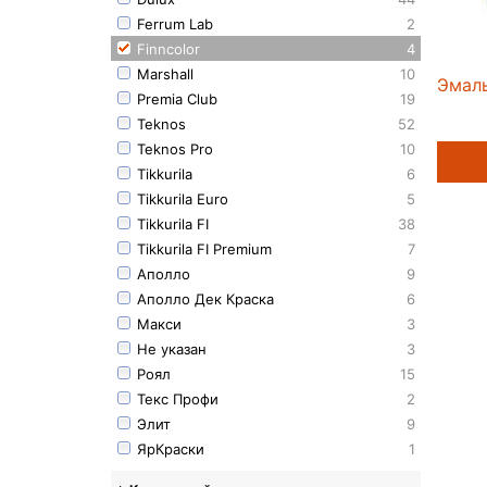
Ferrum Lab
2
Finncolor
4
Marshall
10
Эмаль
Premia Club
19
Teknos
52
Teknos Pro
10
Tikkurila
6
Tikkurila Euro
5
Tikkurila FI
38
Tikkurila FI Premium
7
Аполло
9
Аполло Дек Краска
6
Макси
3
Не указан
3
Роял
15
Текс Профи
2
Элит
9
ЯрКраски
1