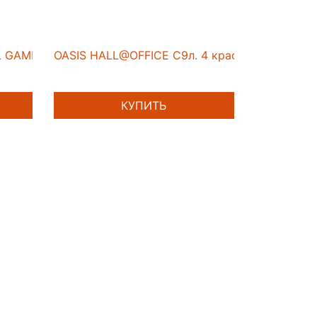
L GAMMA AP 9л
OASIS HALL@OFFICE C9л. 4 краска для стен и
КУПИТЬ