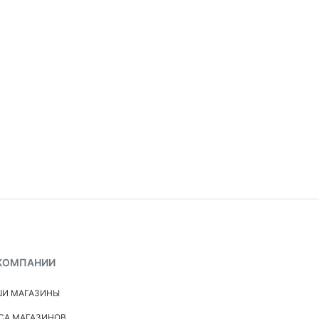
в особо устойчивая к мытью
КОМПАНИИ
И МАГАЗИНЫ
СА МАГАЗИНОВ