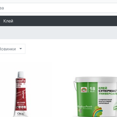
Клей
овинки