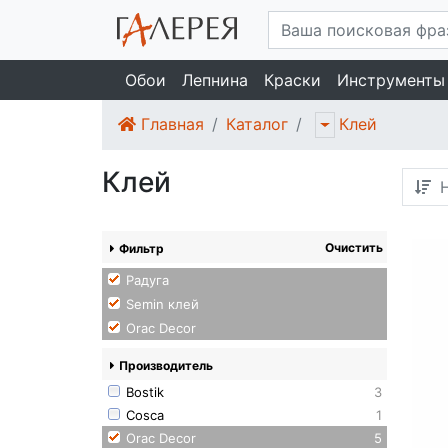
Обои
Лепнина
Краски
Инструменты
Главная
Каталог
Клей
Клей
Н
Очистить
Фильтр
Радуга
Semin клей
Orac Decor
Производитель
Bostik
3
Cosca
1
Orac Decor
5