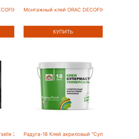
COFIX power FDP700 290 ml
Монтажный клей ORAC DECOFIX PRO FDP500 3
КУПИТЬ
selle 250г
Радуга-18 Клей акриловый "Супермастика" 7 