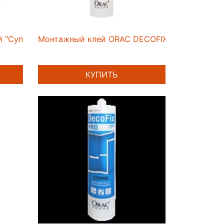
й "Супермастика" 1кг
Монтажный клей ORAC DECOFIX PRO FDP550 
КУПИТЬ