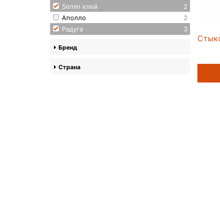
Semin клей
2
Аполло
2
Радуга
3
Стык
Бренд
Страна