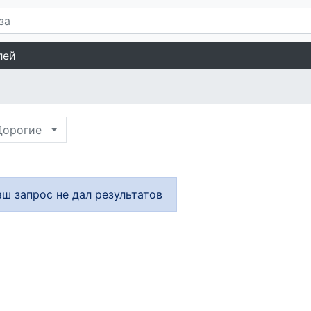
лей
орогие
аш запрос не дал результатов