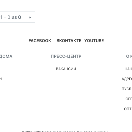
1 - 0
из 0
»
FACEBOOK
ВКОНТАКТЕ
YOUTUBE
 ДОМА
ПРЕСС-ЦЕНТР
О 
ВАКАНСИИ
НАШ
И
АДРЕ
А
ПУБЛ
ОП
ОПТ