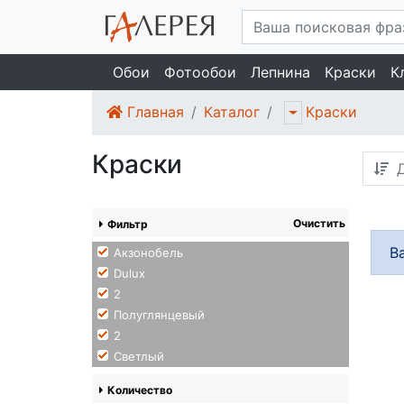
Обои
Фотообои
Лепнина
Краски
К
Главная
Каталог
Краски
Краски
Д
Очистить
Фильтр
В
Акзонобель
Dulux
2
Полуглянцевый
2
Светлый
Количество