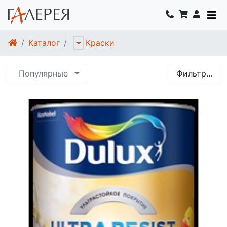
Каталог
Краски
Популярные
Фильтр…